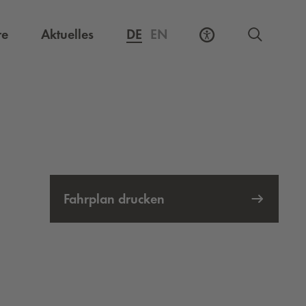
Externer Link, öffnet eine neue Registerkarte
re
Aktuelles
DE
EN
Fahrplan drucken