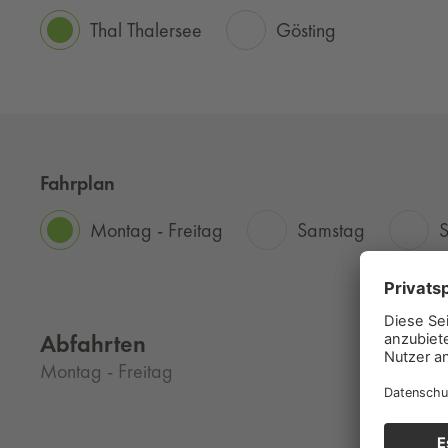
Thal Thalersee
Gösting
Fahrplan
Montag - Freitag
Samstag
S
Abfahrten
Montag - Freitag