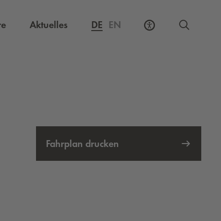
Externer Link, öffnet eine neue Registerkarte
re
Aktuelles
DE
EN
Fahrplan drucken