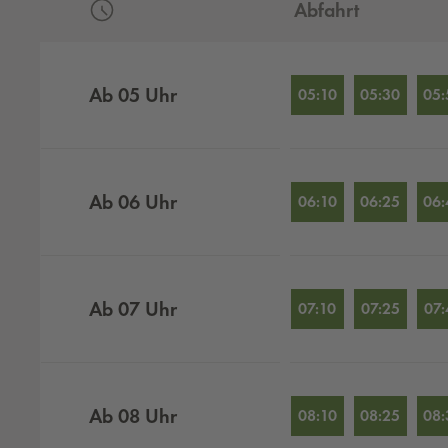
Abfahrt
Abfahrten nach Stunden
Ab
05
Uhr
05:10
05:30
05:
Ab
06
Uhr
06:10
06:25
06:
Ab
07
Uhr
07:10
07:25
07:
Ab
08
Uhr
08:10
08:25
08: