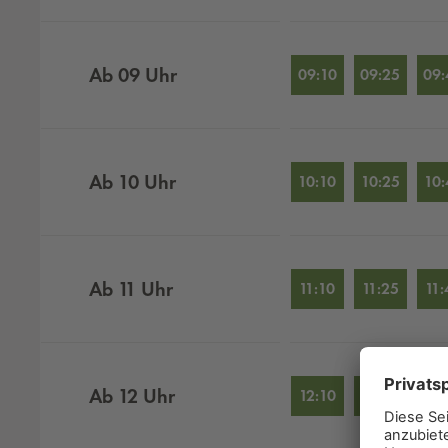
Ab
09
Uhr
09:10
09:25
09:
Ab
10
Uhr
10:10
10:25
10:
Ab
11
Uhr
11:10
11:25
11:
Ab
12
Uhr
12:10
12:25
12: