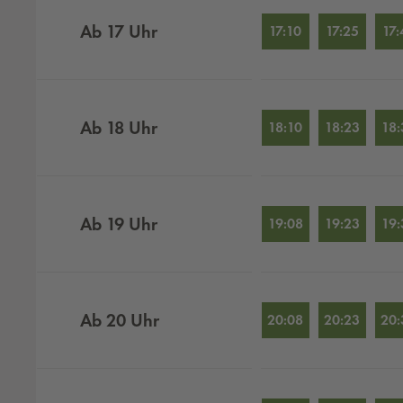
Ab
17
Uhr
17:10
17:25
17:
Ab
18
Uhr
18:10
18:23
18:
Ab
19
Uhr
19:08
19:23
19:
Ab
20
Uhr
20:08
20:23
20: