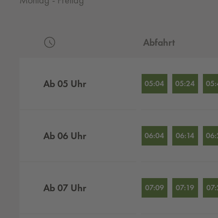
Montag - Freitag
Abfahrt
Abfahrten nach Stunden
Ab
05
Uhr
05:04
05:24
05:
Ab
06
Uhr
06:04
06:14
06:
Ab
07
Uhr
07:09
07:19
07: