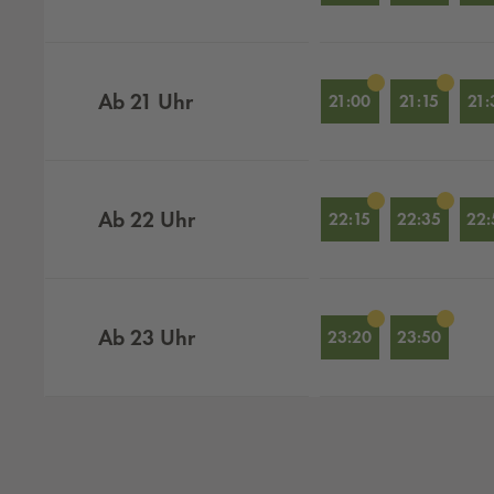
Ab
21
Uhr
21:00
21:15
21:
Ab
22
Uhr
22:15
22:35
22:
Ab
23
Uhr
23:20
23:50