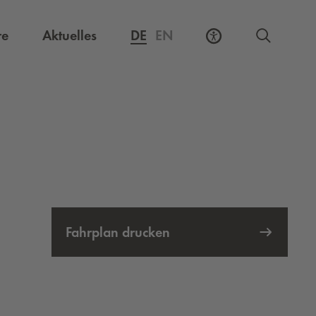
Externer Link, öffnet eine neue Registerkarte
re
Aktuelles
DE
EN
Fahrplan drucken