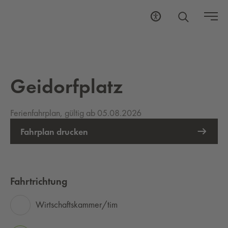
Geidorfplatz
Ferienfahrplan, gültig ab 05.08.2026
Fahrplan drucken
Fahrtrichtung
Wirtschaftskammer/tim