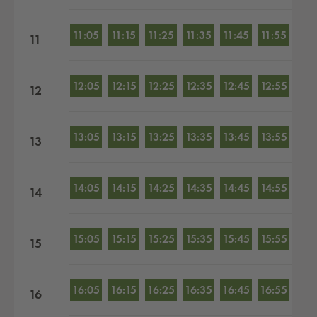
11:05
11:15
11:25
11:35
11:45
11:55
11
12:05
12:15
12:25
12:35
12:45
12:55
12
13:05
13:15
13:25
13:35
13:45
13:55
13
14:05
14:15
14:25
14:35
14:45
14:55
14
15:05
15:15
15:25
15:35
15:45
15:55
15
16:05
16:15
16:25
16:35
16:45
16:55
16