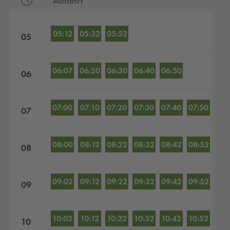
Abfahrt
Abfahrten nach Stunden
05:12
05:32
05:52
05
06:07
06:20
06:30
06:40
06:50
06
07:00
07:10
07:20
07:30
07:40
07:50
07
08:00
08:12
08:22
08:32
08:42
08:52
08
09:02
09:12
09:22
09:32
09:42
09:52
09
10:02
10:12
10:22
10:32
10:42
10:52
10