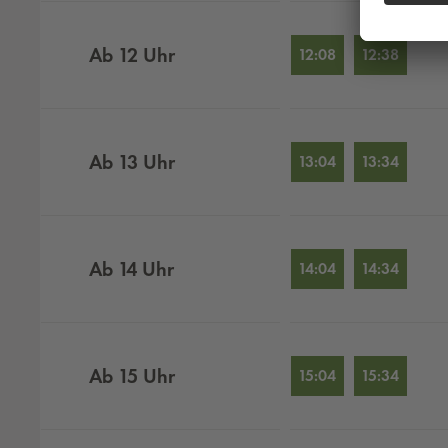
Ab
12
Uhr
12:08
12:38
Ab
13
Uhr
13:04
13:34
Ab
14
Uhr
14:04
14:34
Ab
15
Uhr
15:04
15:34