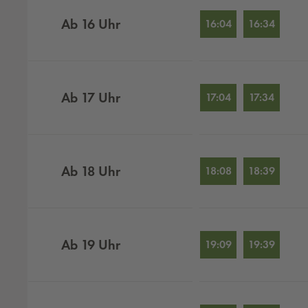
Ab
16
Uhr
16:04
16:34
Ab
17
Uhr
17:04
17:34
Ab
18
Uhr
18:08
18:39
Ab
19
Uhr
19:09
19:39