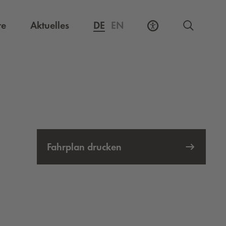
Externer Link, öffnet eine neue Registerkarte
re
Aktuelles
DE
EN
Fahrplan drucken