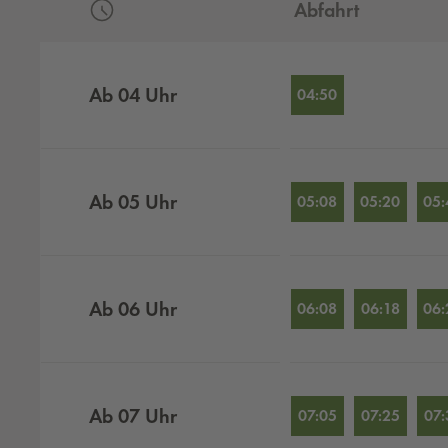
Abfahrt
Abfahrten nach Stunden
Ab
04
Uhr
04:50
Ab
05
Uhr
05:08
05:20
05:
Ab
06
Uhr
06:08
06:18
06:
Ab
07
Uhr
07:05
07:25
07: