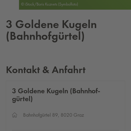
© iStock/Boris Kuznets (Symbolfoto)
3 Gol­de­ne Ku­geln
(Bahn­hof­gür­tel)
Kontakt & Anfahrt
3 Gol­de­ne Ku­geln (Bahn­hof­
gür­tel)
Bahnhofgürtel 89, 8020 Graz