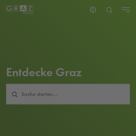
Ent­de­cke Graz
Sucheingabe