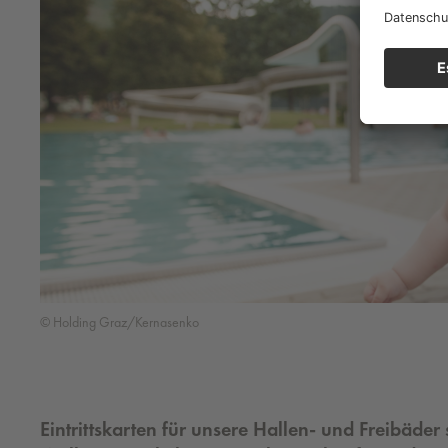
© Holding Graz/Kernasenko
Eintrittskarten für unsere Hallen- und Freibäde