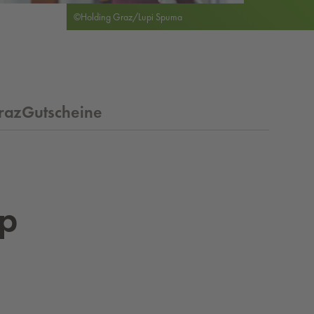
©Holding Graz/Lupi Spuma
razGutscheine
pp