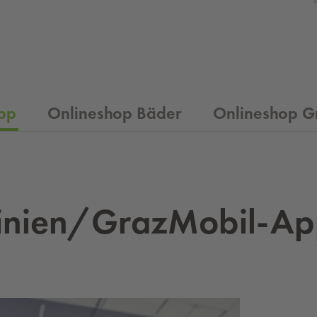
pp
Onlineshop Bäder
Onlineshop G
i­ni­en/Graz­Mo­bil-A