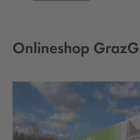
On­li­neshop Gra­z­G