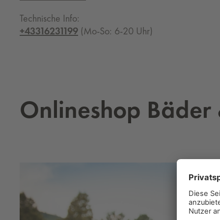
Technische Info:
+43316231199
(Mo-So: 6-20 Uhr)
On­li­neshop Bä­der