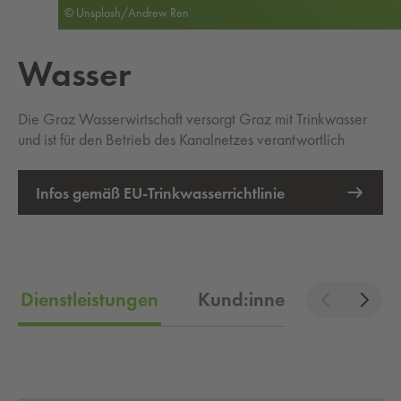
© Unsplash/Andrew Ren
Was­ser
Die Graz Wasserwirtschaft versorgt Graz mit Trinkwasser
und ist für den Betrieb des Kanalnetzes verantwortlich
Infos gemäß EU-Trinkwasserrichtlinie
Dienstleistungen
Kund:innenportal
T