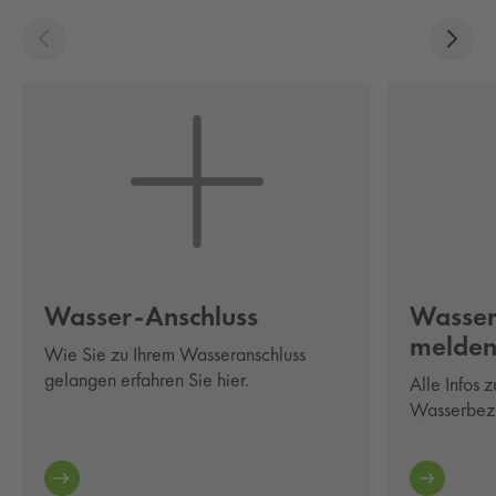
Was­ser-An­schluss
Was­ser
mel­de
Wie Sie zu Ihrem Wasseranschluss
gelangen erfahren Sie hier.
Alle Infos 
Wasserbezug