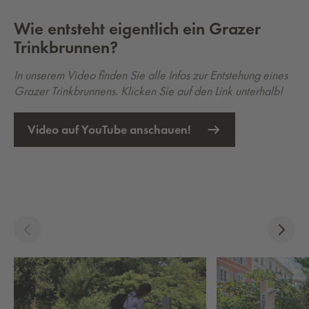
Wie ent­steht ei­gent­lich ein Gra­zer
Trink­brun­nen?
In unserem Video finden Sie alle Infos zur Entstehung eines
Grazer Trinkbrunnens. Klicken Sie auf den Link unterhalb!
Video auf YouTube anschauen!
Externer Link öffnet eine neue Registerkarte