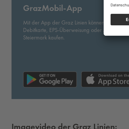
GrazMobil-App
Mit der App der Graz Linien können Sie bargeld
Debitkarte, EPS-Überweisung oder Apple Pay) a
Steiermark kaufen.
Imagevideo der Graz Linien: