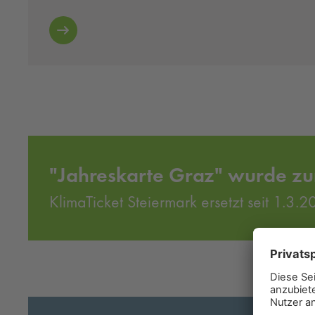
"Jahreskarte Graz" wurde zu
KlimaTicket Steiermark ersetzt seit 1.3.2