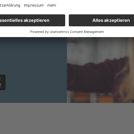
los (via Kreditkarte,
lle gängigen Tickets für die