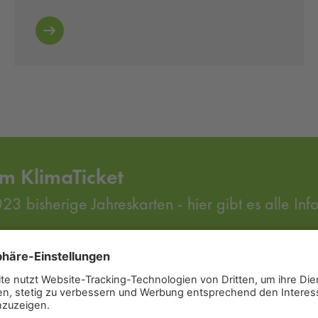
m KlimaTicket
023 bisherige Jahreskarten - hier gibt es alle Inf