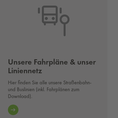
Un­se­re Fahr­plä­ne & unser
Li­ni­en­netz
Hier finden Sie alle unsere Straßenbahn-
und Buslinien (inkl. Fahrplänen zum
Download).