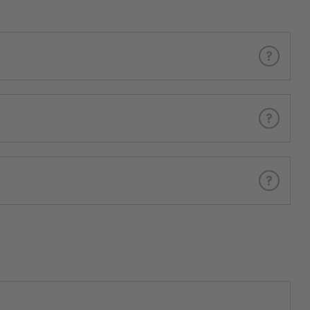
?
?
?