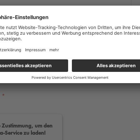
ere die Teilnahmebedingungen
u
re Zustimmung, um den
a-Service zu laden!