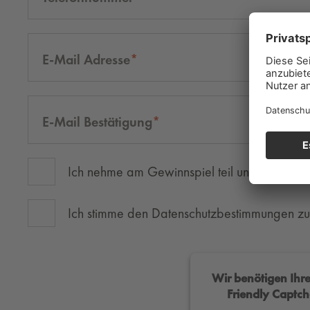
Size
E-Mail Adresse
E-Mail Bestätigung
Ich nehme am Gewinnspiel teil und akzepti
Ich stimme den Datenschutzbestimmungen z
Wir benötigen Ih
Friendly Captch