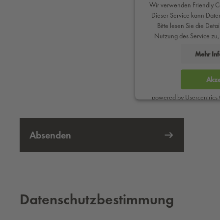
Wir verwenden Friendly Ca
Dieser Service kann Daten
Bitte lesen Sie die Det
Nutzung des Service zu,
Mehr In
Akze
powered by
Usercentrics
Absenden
Da­ten­schutz­be­stim­mung