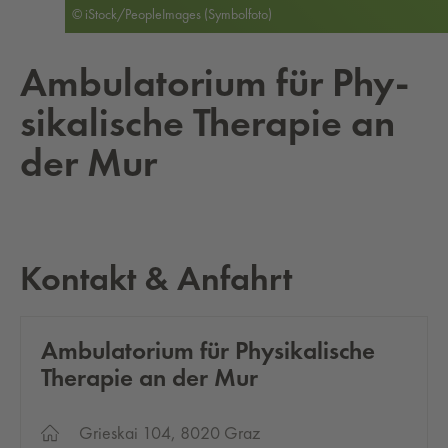
© iStock/PeopleImages (Symbolfoto)
Am­bu­la­to­ri­um für Phy­
si­ka­li­sche The­ra­pie an
der Mur
Kontakt & Anfahrt
Am­bu­la­to­ri­um für Phy­si­ka­li­sche
The­ra­pie an der Mur
Grieskai 104, 8020 Graz