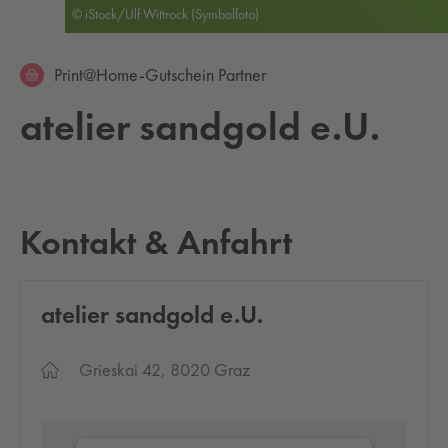
© iStock/Ulf Wittrock (Symbolfoto)
Print@Home-Gutschein Partner
ate­lier sand­gold e.U.
Kontakt & Anfahrt
ate­lier sand­gold e.U.
Grieskai 42, 8020 Graz