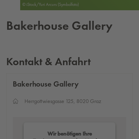
© iStock/Yuri Arcurs (Symbolfoto)
Ba­ker­hou­se Gal­le­ry
Kontakt & Anfahrt
Ba­ker­hou­se Gal­le­ry
Herrgottwiesgasse 125, 8020 Graz
Wir benötigen Ihre