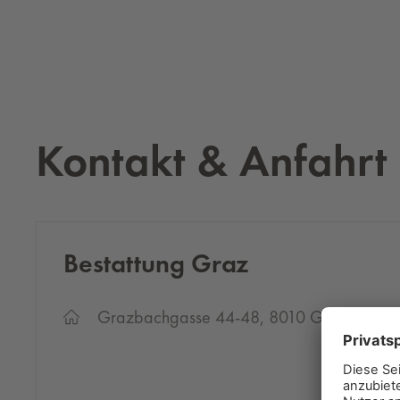
Kontakt & Anfahrt
Be­stat­tung Graz
Grazbachgasse 44-48, 8010 Graz