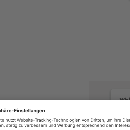
Wir 
Wir v
Servi
lesen 