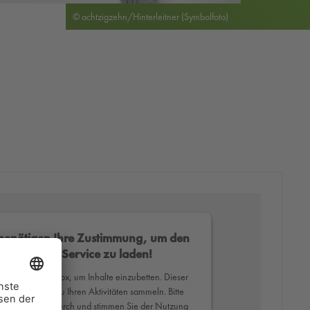
© achtzigzehn/Hinterleitner (Symbolfoto)
benötigen Ihre Zustimmung, um den
Mapbox-Service zu laden!
erwenden Mapbox, um Inhalte einzubetten. Dieser
ce kann Daten zu Ihren Aktivitäten sammeln. Bitte
Sie die Details durch und stimmen Sie der Nutzung