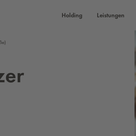
Holding
Leistungen
ße)
zer