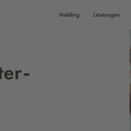
Holding
Leistungen
ter-