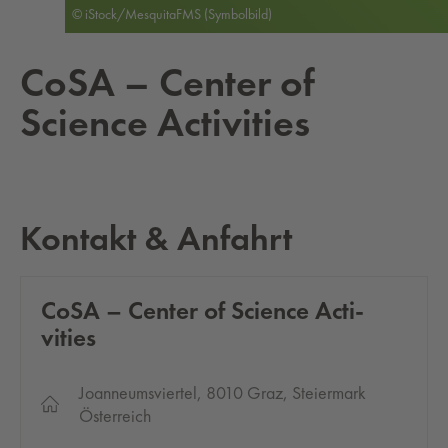
© iStock/MesquitaFMS (Symbolbild)
CoSA – Cen­ter of
Science Ac­ti­vi­ties
Kontakt & Anfahrt
CoSA – Cen­ter of Science Ac­ti­
vi­ties
Joanneumsviertel, 8010 Graz, Steiermark
Österreich