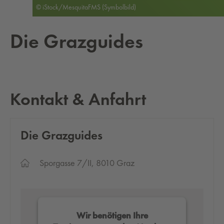
© iStock/MesquitaFMS (Symbolbild)
Die Gra­z­gui­des
Kontakt & Anfahrt
Die Gra­z­gui­des
Sporgasse 7/II, 8010 Graz
Wir benötigen Ihre