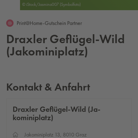
© iStock/Jasmina007 (Symbolfoto)
Print@Home-Gutschein Partner
Drax­ler Ge­flü­gel-Wild
(Ja­komi­ni­platz)
Kontakt & Anfahrt
Drax­ler Ge­flü­gel-Wild (Ja­
komi­ni­platz)
Jakominiplatz 13, 8010 Graz