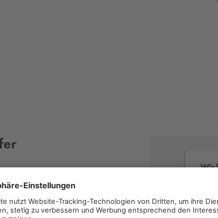
fer
Wir 
Wir v
Servi
lesen 