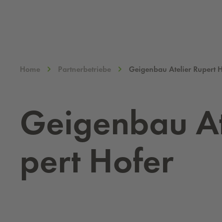
Home
Partnerbetriebe
Geigenbau Atelier Rupert 
Gei­gen­bau At
pert Hofer