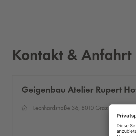
Kontakt & Anfahrt
Gei­gen­bau Ate­lier Ru­pert Ho
Leonhardstraße 36, 8010 Graz