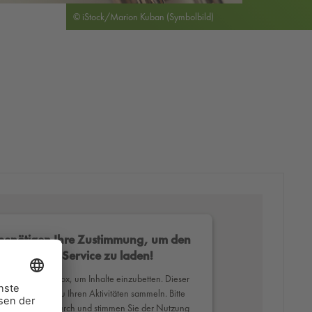
© iStock/Marion Kuban (Symbolbild)
benötigen Ihre Zustimmung, um den
Mapbox-Service zu laden!
erwenden Mapbox, um Inhalte einzubetten. Dieser
ce kann Daten zu Ihren Aktivitäten sammeln. Bitte
Sie die Details durch und stimmen Sie der Nutzung