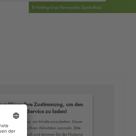
© Holding Graz/Kernasenko (Symbolfoto)
benötigen Ihre Zustimmung, um den
Mapbox-Service zu laden!
erwenden Mapbox, um Inhalte einzubetten. Dieser
ce kann Daten zu Ihren Aktivitäten sammeln. Bitte
Sie die Details durch und stimmen Sie der Nutzung