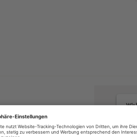
Wir 
Wir v
Servi
lesen 