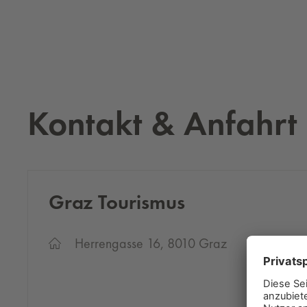
Kontakt & Anfahrt
Graz Tou­ris­mus
Herrengasse 16, 8010 Graz