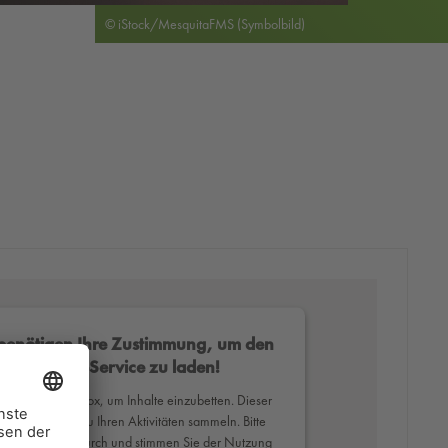
© iStock/MesquitaFMS (Symbolbild)
benötigen Ihre Zustimmung, um den
Mapbox-Service zu laden!
erwenden Mapbox, um Inhalte einzubetten. Dieser
ce kann Daten zu Ihren Aktivitäten sammeln. Bitte
Sie die Details durch und stimmen Sie der Nutzung