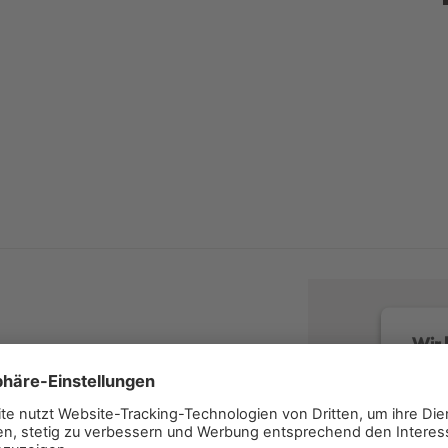
Wir 
Wir v
Servi
lesen 