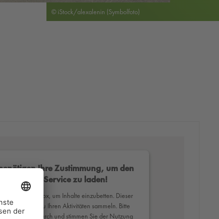
© iStock/alexalenin (Symbolfoto)
benötigen Ihre Zustimmung, um den
Mapbox-Service zu laden!
erwenden Mapbox, um Inhalte einzubetten. Dieser
ce kann Daten zu Ihren Aktivitäten sammeln. Bitte
Sie die Details durch und stimmen Sie der Nutzung