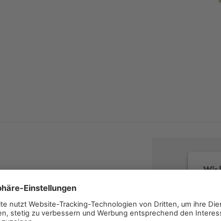
Wir 
Wir v
Servi
lesen 