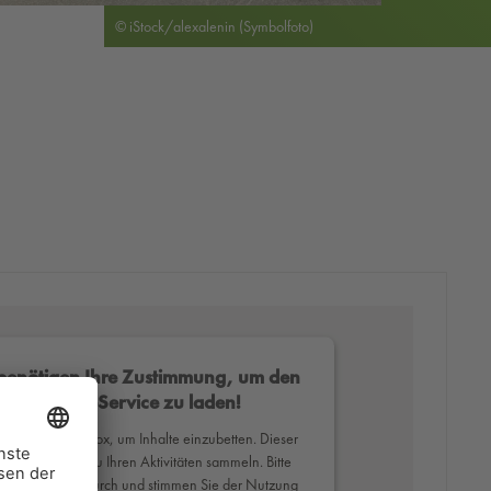
© iStock/alexalenin (Symbolfoto)
benötigen Ihre Zustimmung, um den
Mapbox-Service zu laden!
erwenden Mapbox, um Inhalte einzubetten. Dieser
ce kann Daten zu Ihren Aktivitäten sammeln. Bitte
Sie die Details durch und stimmen Sie der Nutzung