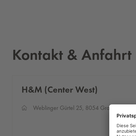
Kontakt & Anfahrt
H&M (Cen­ter West)
Weblinger Gürtel 25, 8054 Graz