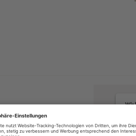
Wir 
Wir v
Servi
lesen 