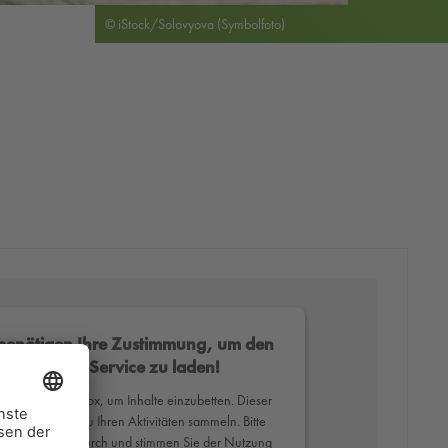
© iStock/Solovyova (Symbolfoto)
benötigen Ihre Zustimmung, um den
Mapbox-Service zu laden!
erwenden Mapbox, um Inhalte einzubetten. Dieser
ce kann Daten zu Ihren Aktivitäten sammeln. Bitte
Sie die Details durch und stimmen Sie der Nutzung