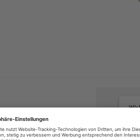
Wir 
Wir v
Servi
lesen 