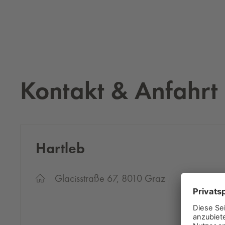
Kontakt & Anfahrt
Hart­leb
Glacisstraße 67, 8010 Graz