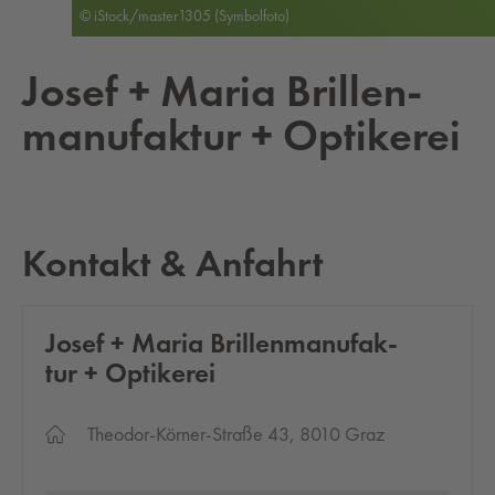
© iStock/master1305 (Symbolfoto)
Josef + Maria Bril­len­
ma­nu­fak­tur + Op­ti­ke­rei
Kontakt & Anfahrt
Josef + Maria Bril­len­ma­nu­fak­
tur + Op­ti­ke­rei
Theodor-Körner-Straße 43, 8010 Graz