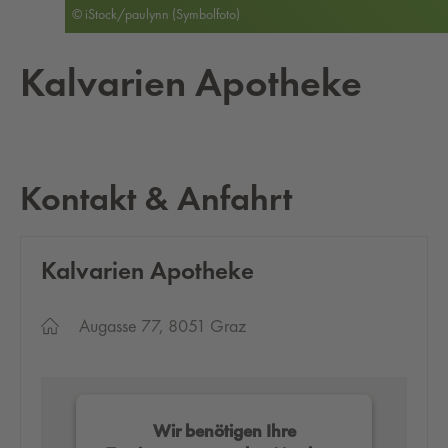
© iStock/paulynn (Symbolfoto)
Kal­va­ri­en Apo­the­ke
Kontakt & Anfahrt
Kal­va­ri­en Apo­the­ke
Augasse 77, 8051 Graz
Wir benötigen Ihre