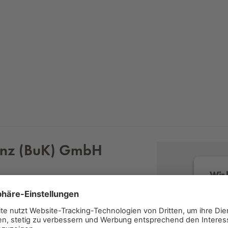
­tenz (BuK) GmbH
Wir 
Wir v
Servi
lesen 