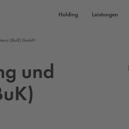
Holding
Leistungen
etenz (BuK) GmbH
ung und
BuK)