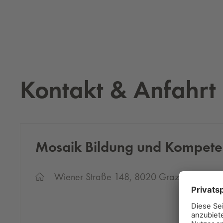
Kontakt & Anfahrt
Mo­sa­ik Bil­dung und Kom­pe
Wiener Straße 148, 8020 Graz