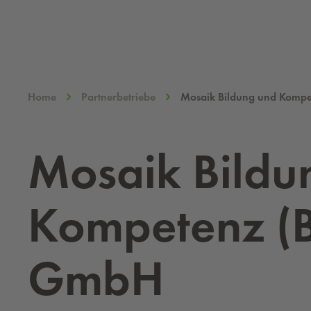
Home
Partnerbetriebe
Mosaik Bildung und Komp
Mo­sa­ik Bil­d
Kom­pe­tenz (
GmbH