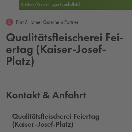
© iStock/PeopleImages (Symbolfoto)
Print@Home-Gutschein Partner
Qua­li­täts­flei­sche­rei Fei­
er­tag (Kai­ser-Josef-
Platz)
Kontakt & Anfahrt
Qua­li­täts­flei­sche­rei Fei­er­tag
(Kai­ser-Josef-Platz)