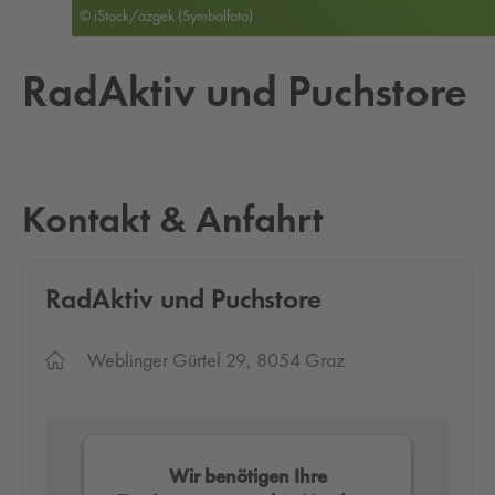
© iStock/azgek (Symbolfoto)
Ra­dAk­tiv und Puch­sto­re
Kontakt & Anfahrt
Ra­dAk­tiv und Puch­sto­re
Weblinger Gürtel 29, 8054 Graz
Wir benötigen Ihre