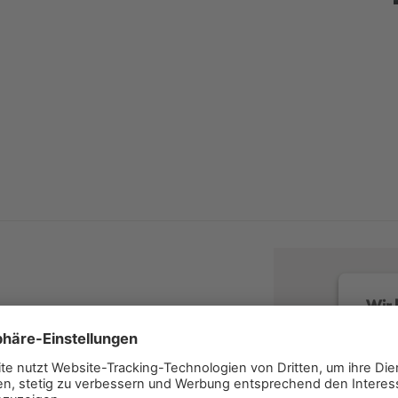
Wir 
Wir v
Servi
lesen 