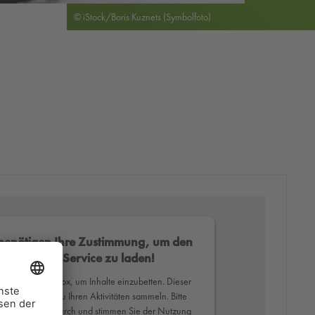
© iStock/Boris Kuznets (Symbolfoto)
benötigen Ihre Zustimmung, um den
Mapbox-Service zu laden!
erwenden Mapbox, um Inhalte einzubetten. Dieser
ce kann Daten zu Ihren Aktivitäten sammeln. Bitte
Sie die Details durch und stimmen Sie der Nutzung