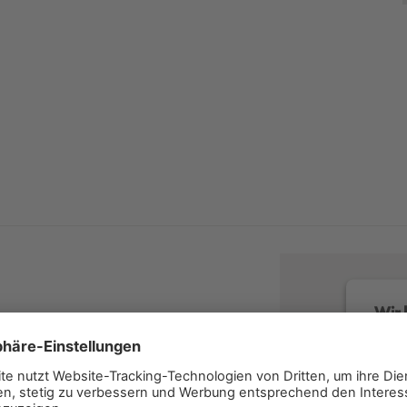
Wir 
Wir v
Servi
lesen 