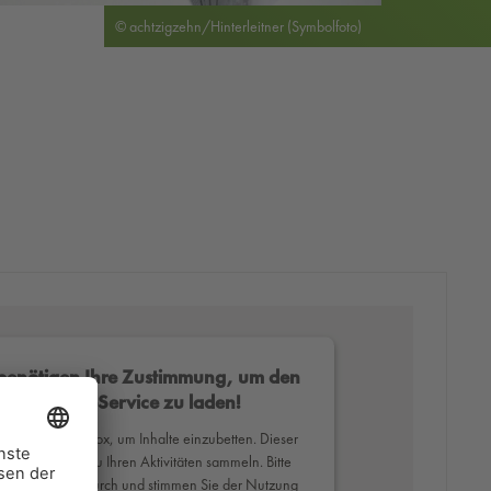
© achtzigzehn/Hinterleitner (Symbolfoto)
benötigen Ihre Zustimmung, um den
Mapbox-Service zu laden!
erwenden Mapbox, um Inhalte einzubetten. Dieser
ce kann Daten zu Ihren Aktivitäten sammeln. Bitte
Sie die Details durch und stimmen Sie der Nutzung