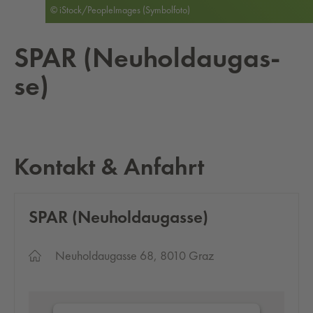
© iStock/PeopleImages (Symbolfoto)
SPAR (Neu­holdau­gas­
se)
Kontakt & Anfahrt
SPAR (Neu­holdau­gas­se)
Neuholdaugasse 68, 8010 Graz