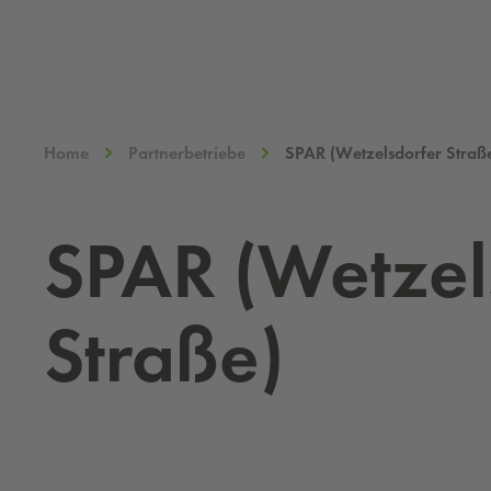
Home
Partnerbetriebe
SPAR (Wetzelsdorfer Straß
SPAR (Wet­zels
Straße)