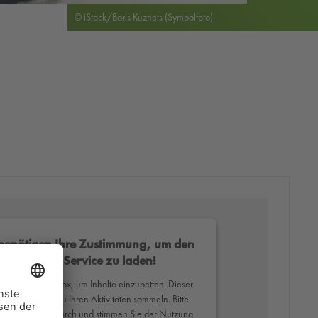
© iStock/Boris Kuznets (Symbolfoto)
benötigen Ihre Zustimmung, um den
Mapbox-Service zu laden!
erwenden Mapbox, um Inhalte einzubetten. Dieser
ce kann Daten zu Ihren Aktivitäten sammeln. Bitte
Sie die Details durch und stimmen Sie der Nutzung