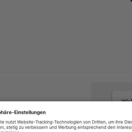
Wir 
Wir v
Servi
lesen 