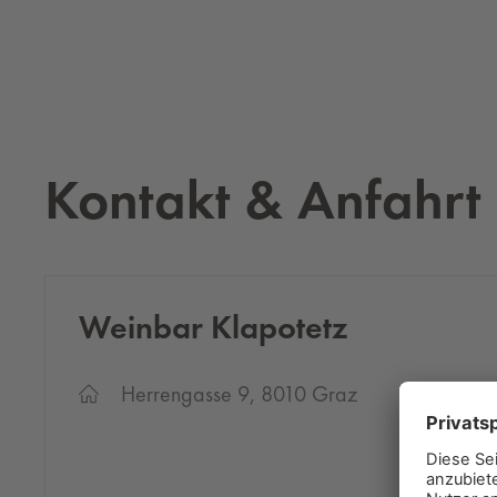
Kontakt & Anfahrt
Wein­bar Kla­po­tetz
Herrengasse 9, 8010 Graz