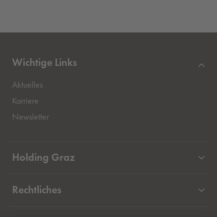
Wichtige Links
Aktuelles
Externer Link, öffnet eine neue Registerkarte
Karriere
Newsletter
Holding Graz
Unternehmen
Rechtliches
Beteiligungen
Projekte
Datenschutz Holding Graz Kommunale Dienstleistungen