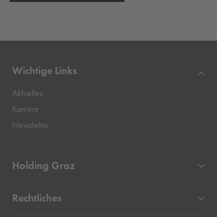
Wichtige Links
Aktuelles
Externer Link, öffnet eine neue Registerkarte
Karriere
Newsletter
Holding Graz
Unternehmen
Rechtliches
Beteiligungen