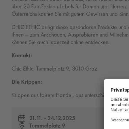
über 20 Fair-Fashion-Labels für Damen und Herren.
Österreichs kaufen Sie mit gutem Gewissen und Sinn 
CHIC ETHIC bringt diese besonderen Produkte und d
Ihnen – zum Anschauen, Ausprobieren und Mitnehme
können Sie auch jederzeit online entdecken.
Kontakt:
Chic Ethic, Tummelplatz 9, 8010 Graz
Die Krippen:
Krippen aus fairem Handel, aus unterschiedlichen L
21.11. - 24.12.2025
Tummelplatz 9