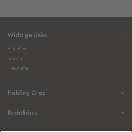
Wichtige Links
Aktuelles
Externer Link, öffnet eine neue Registerkarte
Karriere
Newsletter
Holding Graz
Unternehmen
Rechtliches
Beteiligungen
Projekte
Datenschutz Holding Graz Kommunale Dienstleistungen