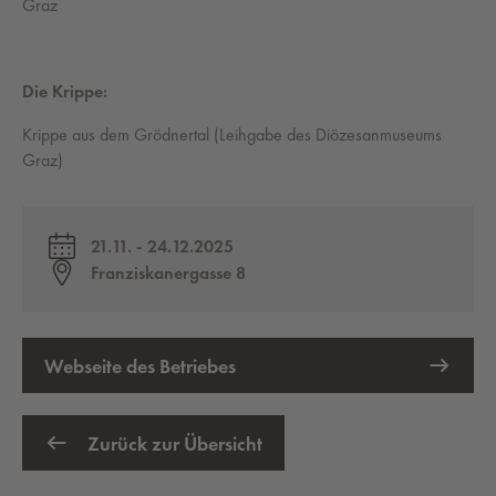
Graz
Die Krippe:
Krippe aus dem Grödnertal (Leihgabe des Diözesanmuseums
Graz)
21.11. - 24.12.2025
Franziskanergasse 8
Webseite des Betriebes
Externer Link öffnet eine neue Registerkarte
Zurück zur Übersicht