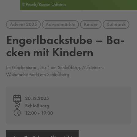
© Pexels/Roman Odintsov
Advent 2025
Adventmärkte
Kinder
Kulinarik
En­gerl­back­stu­be – Ba­
cken mit Kin­dern
Im Glockenturm „Liesl“ am Schloßberg, Aufsteirern-
Weihnachtsmarkt am Schloßberg
20.12.2025
Schloßberg
12:00 - 19:00