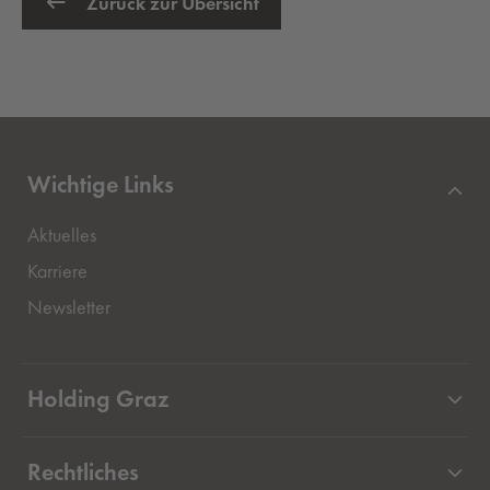
Zurück zur Übersicht
Wichtige Links
Aktuelles
Externer Link, öffnet eine neue Registerkarte
Karriere
Newsletter
Holding Graz
Unternehmen
Rechtliches
Beteiligungen