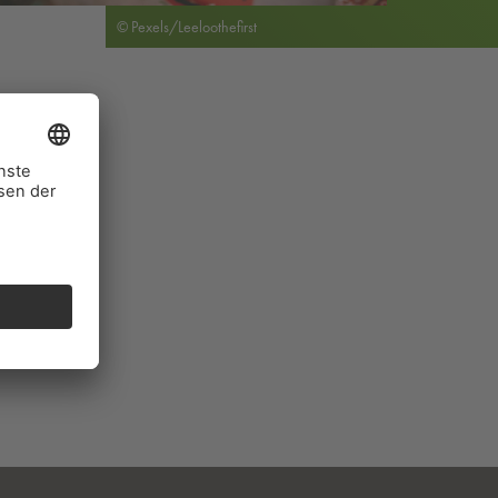
© Pexels/Leeloothefirst