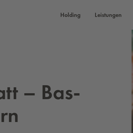
Holding
Leistungen
att – Bas­
ern