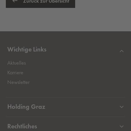
Zurück zur Übersicht
Wichtige Links
Aktuelles
Externer Link, öffnet eine neue Registerkarte
Karriere
Newsletter
Holding Graz
Unternehmen
Rechtliches
Beteiligungen