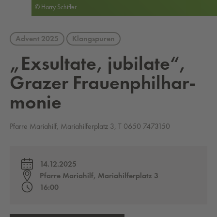
© Harry Schiffer
Advent 2025
Klangspuren
„Ex­sul­ta­te, ju­bi­la­te“,
Gra­zer Frau­en­phil­har­
mo­nie
Pfarre Mariahilf, Mariahilferplatz 3, T 0650 7473150
14.12.2025
Pfarre Mariahilf, Mariahilferplatz 3
16:00