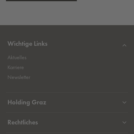
Wichtige Links
Aktuelles
Externer Link, öffnet eine neue Registerkarte
Karriere
Newsletter
Holding Graz
Unternehmen
Rechtliches
Beteiligungen