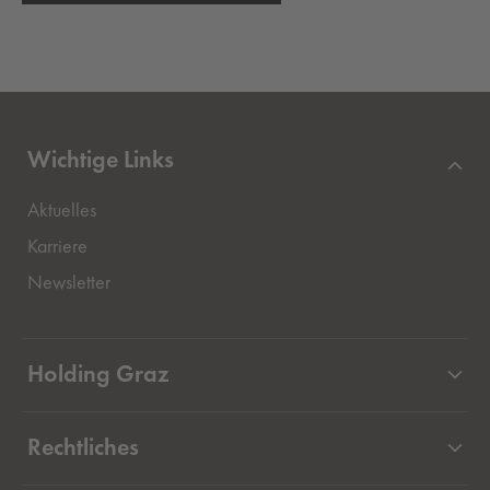
Wichtige Links
Aktuelles
Externer Link, öffnet eine neue Registerkarte
Karriere
Newsletter
Holding Graz
Unternehmen
Rechtliches
Beteiligungen