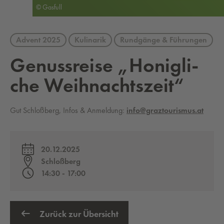
© Gasfull
Advent 2025
Kulinarik
Rundgänge & Führungen
Ge­nuss­rei­se „Ho­nig­li­
che Weih­nachts­zeit“
Gut Schloßberg, Infos & Anmeldung:
info@graztourismus.at
20.12.2025
Schloßberg
14:30 - 17:00
Zurück zur Übersicht