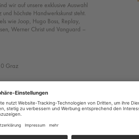
sind wir auf unsere exklusive Auswahl
nz und höchste Handwerkskunst steht.
els wie Joop, Hugo Boss, Replay,
sen, Werner Christ und Vanguard –
10 Graz