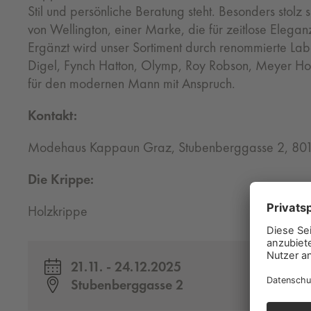
Stil und persönliche Beratung steht. Besonders stolz 
von Wellington, einer Marke, die für zeitlose Elega
Ergänzt wird unser Sortiment durch renommierte Lab
Digel, Fynch Hatton, Olymp, Roy Robson, Meyer Ho
für den modernen Mann mit Anspruch.
Kontakt:
Modehaus Kappaun Graz, Stubenberggasse 2, 80
Die Krippe:
Holzkrippe
21.11. - 24.12.2025
Stubenberggasse 2